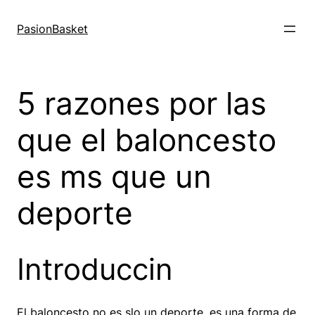
Saltar
al
PasionBasket
contenido
5 razones por las
que el baloncesto
es ms que un
deporte
Introduccin
El baloncesto no es slo un deporte, es una forma de